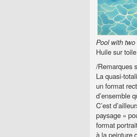
Pool with two 
Huile sur toi
/Remarques su
La quasi-tota
un format rect
d’ensemble qu
C’est d’ailleu
paysage » pou
format portrai
à la peinture 