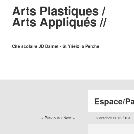
Arts Plastiques /
Arts Appliqués //
Cité scolaire JB Darnet - St Yrieix la Perche
Espace/Pa
« Previous
/
Next »
5 octobre 2016
/
6 e