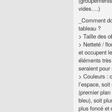
(groupements 
vides….)
_Comment don
tableau ?
> Taille des o
> Netteté / fl
et occupent l
éléments très
seraient pour 
> Couleurs : c
l’espace, soi
(premier plan 
bleu), soit p
plus foncé et 