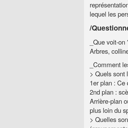
représentatio
lequel les pe
/Questionn
_Que voit-on 
Arbres, colli
_Comment les
> Quels sont 
1er plan : Ce 
2nd plan : sc
Arrière-plan ou
plus loin du s
> Quelles son