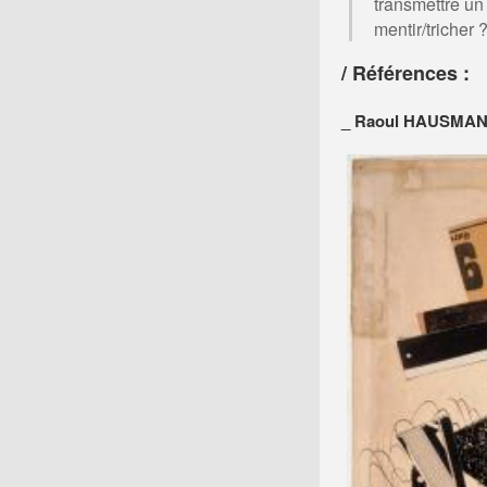
transmettre un
mentir/tricher
/ Références :
_ Raoul HAUSMA