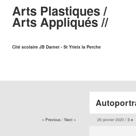
Arts Plastiques /
Arts Appliqués //
Cité scolaire JB Darnet - St Yrieix la Perche
Autoportr
« Previous
/
Next »
26 janvier 2020
/
3 e