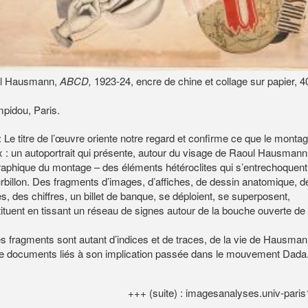
oul Hausmann,
ABCD,
1923-24, encre de chine et collage sur papier, 4
pidou, Paris.
: Le titre de l’œuvre oriente notre regard et confirme ce que le monta
 : un autoportrait qui présente, autour du visage de Raoul Hausmann
raphique du montage – des éléments hétéroclites qui s’entrechoquent
rbillon. Des fragments d’images, d’affiches, de dessin anatomique, d
s, des chiffres, un billet de banque, se déploient, se superposent,
ituent en tissant un réseau de signes autour de la bouche ouverte de
 fragments sont autant d’indices et de traces, de la vie de Hausman
de documents liés à son implication passée dans le mouvement Dada
+++ (suite) : imagesanalyses.univ-paris1