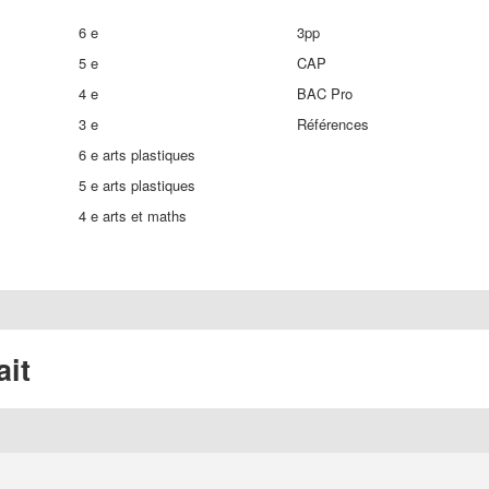
6 e
3pp
5 e
CAP
4 e
BAC Pro
3 e
Références
6 e arts plastiques
5 e arts plastiques
4 e arts et maths
ait