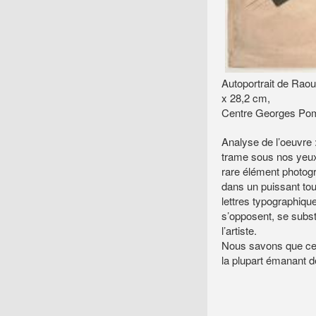
Autoportrait de Ra
x 28,2 cm,
Centre Georges Pom
Analyse de l’oeuvre 
trame sous nos yeux
rare élément photog
dans un puissant tou
lettres typographique
s’opposent, se subst
l’artiste.
Nous savons que ces
la plupart émanant 