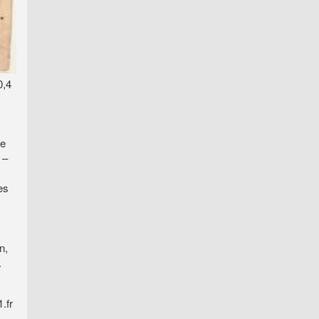
0,4
ge
 –
es
n,
.
.fr