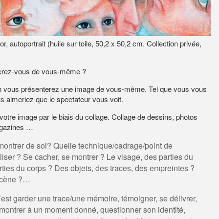
r, autoportrait (huile sur toile, 50,2 x 50,2 cm. Collection privée,
serez-vous de vous-même ?
ction vous présenterez une image de vous-même. Tel que vous vous
s aimeriez que le spectateur vous voit.
otre image par le biais du collage. Collage de dessins, photos
agazines …
ontrer de soi? Quelle technique/cadrage/point de
liser ? Se cacher, se montrer ? Le visage, des parties du
rties du corps ? Des objets, des traces, des empreintes ?
scène ?…
c’est garder une trace/une mémoire, témoigner, se délivrer,
 montrer à un moment donné, questionner son identité,