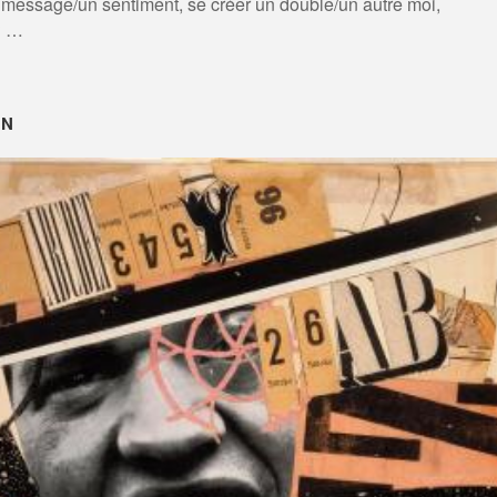
 message/un sentiment, se créer un double/un autre moi,
 ? …
NN