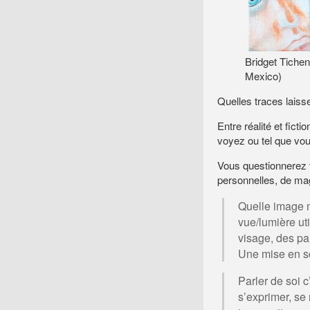
Bridget Ticheno
Mexico)
Quelles traces lais
Entre réalité et fi
voyez ou tel que vou
Vous questionnerez v
personnelles, de m
Quelle image m
vue/lumière uti
visage, des pa
Une mise en 
Parler de soi 
s’exprimer, se