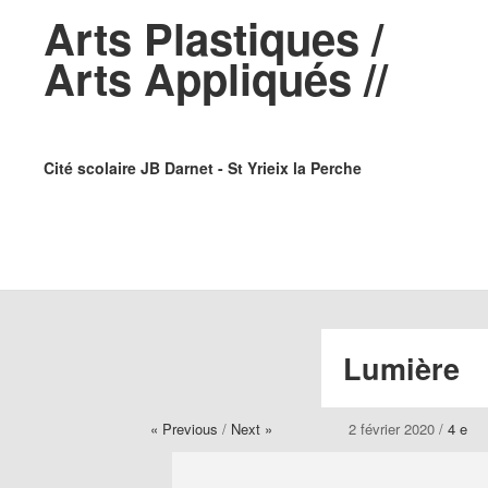
Arts Plastiques /
Arts Appliqués //
Cité scolaire JB Darnet - St Yrieix la Perche
Lumière
« Previous
/
Next »
2 février 2020
/
4 e