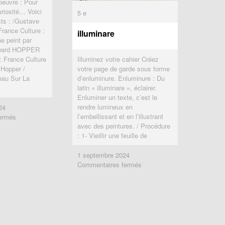
oeuvre : Pour
riosité… Voici
5 e
5 e
ts : /Gustave
ance Culture :
illuminare
illuminare
 peint par
Edward HOPPER
: France Culture
Illuminez votre cahier Créez
 Hopper /
votre page de garde sous forme
eau Sur La
d’enluminure. Enluminure : Du
latin « illuminare », éclairer.
Enluminer un texte, c’est le
rendre lumineux en
24
24
sur
sur
l’embellissant et en l’illustrant
ermés
ermés
Des
Des
avec des peintures. / Procédure
oeuvres
oeuvres
: 1- Vieillir une feuille de
à
à
étudier
étudier
1 septembre 2024
1 septembre 2024
sur
sur
Commentaires fermés
Commentaires fermés
illuminare
illuminare