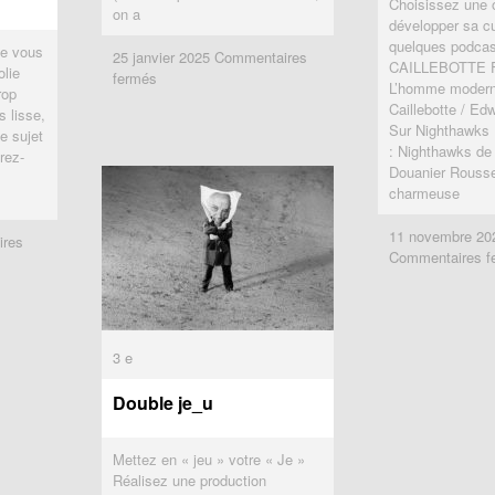
Choisissez une 
on a
développer sa cu
quelques podcas
ue vous
25 janvier 2025
25 janvier 2025
Commentaires
Commentaires
CAILLEBOTTE Fr
olie
sur
sur
fermés
fermés
L’homme moderne
rop
Point
Point
Caillebotte / 
 lisse,
de
de
Sur Nighthawks 
le sujet
fuite
fuite
: Nighthawks de
rez-
Douanier Rouss
charmeuse
11 novembre 20
11 novembre 20
res
res
Commentaires f
Commentaires f
3 e
3 e
Double je_u
Double je_u
Mettez en « jeu » votre « Je »
Réalisez une production