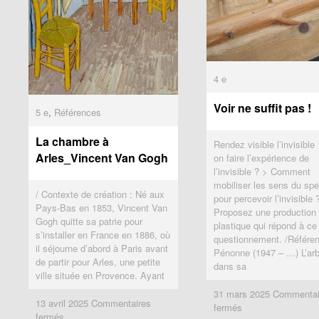
4 e
4 e
Voir ne suffit pas !
Voir ne suffit pas !
5 e
5 e
,
Références
Références
La chambre à
La chambre à
Rendez visible l’invisible
Arles_Vincent Van Gogh
Arles_Vincent Van Gogh
on faire l’expérience de
l’invisible ? > Comment
mobiliser les sens du spe
/ Contexte de création : Né aux
pour percevoir l’invisible 
Pays-Bas en 1853, Vincent Van
Proposez une production
Gogh quitte sa patrie pour
plastique qui répond à ce
s’installer en France en 1886, où
questionnement. /Référen
il séjourne d’abord à Paris avant
Pénonne (1947 – …) L’arb
de partir pour Arles, une petite
dans sa
ville située en Provence. Ayant
31 mars 2025
31 mars 2025
Commentai
Commentai
13 avril 2025
13 avril 2025
Commentaires
Commentaires
sur
sur
fermés
fermés
sur
sur
fermés
fermés