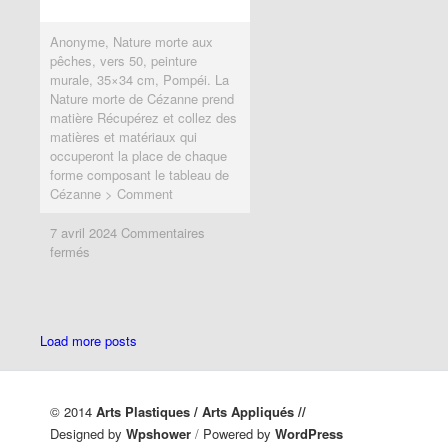
Anonyme, Nature morte aux
pêches, vers 50, peinture
murale, 35×34 cm, Pompéi. La
Nature morte de Cézanne prend
matière Récupérez et collez des
matières et matériaux qui
occuperont la place de chaque
forme composant le tableau de
Cézanne > Comment
7 avril 2024
7 avril 2024
Commentaires
Commentaires
sur
sur
fermés
fermés
Prendre
Prendre
matière
matière
Load more posts
© 2014
Arts Plastiques / Arts Appliqués //
Designed by
Wpshower
/
Powered by
WordPress