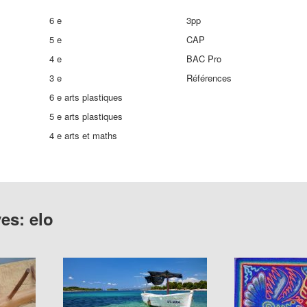
6 e
3pp
5 e
CAP
4 e
BAC Pro
3 e
Références
6 e arts plastiques
5 e arts plastiques
4 e arts et maths
ves:
elo