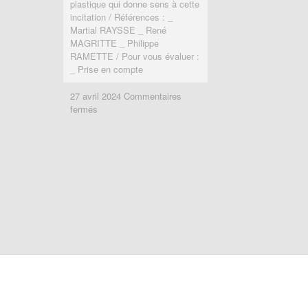
plastique qui donne sens à cette
incitation / Références : _
Martial RAYSSE _ René
MAGRITTE _ Philippe
RAMETTE / Pour vous évaluer :
_ Prise en compte
27 avril 2024
27 avril 2024
Commentaires
Commentaires
sur
sur
fermés
fermés
Double
Double
je_u
je_u