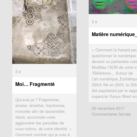
3 e
3 e
Matière numérique
Matière numérique
> Comment le hasard peu
questionner le numérique
devenir un partenaire créa
Modifiez l’ADN de votre 
3 e
3 e
/Référence _ Autour de
l’art numérique_Esthétiq
Moi… Fragmenté
Moi… Fragmenté
Glitch Né en 2005, le Gli
été popularisé par le rapp
superstar Kanye West en
Qui-suis-je ? Fragmenter,
éclater, émietter, fractionner,
25 novembre 2017
25 novembre 2017
morceler afin de rassembler,
sur
sur
Commentaires fermés
Commentaires fermés
réunir, accumuler voire
Mat
Mat
agglomérer les parcelles de
num
num
vous-même, de votre identité. >
Comment montrer qui je suis à